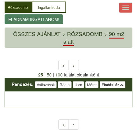
Rózsadomb
Ingatlaniroda
ELADNÁM INGATLANOM!
ÖSSZES AJÁNLAT
>
RÓZSADOMB >
90 m2
alatt
<
>
25
|
50
|
100
találat oldalanként
Rendezés:
Változások
Régió
Utca
Méret
Eladási ár
<
>