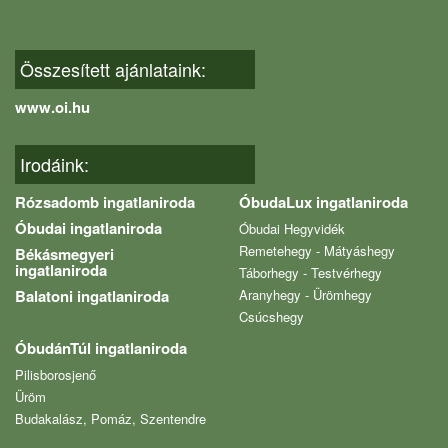
Összesített ajánlataink:
www.oi.hu
Irodáink:
Rózsadomb ingatlaniroda
ÓbudaLux ingatlaniroda
Óbudai ingatlaniroda
Óbudai Hegyvidék
Remetehegy - Mátyáshegy
Békásmegyeri
ingatlaniroda
Táborhegy - Testvérhegy
Balatoni ingatlaniroda
Aranyhegy - Ürömhegy
Csúcshegy
ÓbudánTúl ingatlaniroda
Pilisborosjenő
Üröm
Budakalász, Pomáz, Szentendre