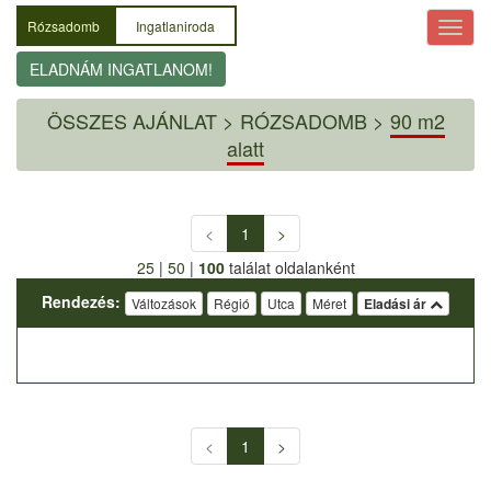
Rózsadomb
Ingatlaniroda
ELADNÁM INGATLANOM!
ÖSSZES AJÁNLAT
>
RÓZSADOMB >
90 m2
alatt
<
1
>
25
|
50
|
100
találat oldalanként
Rendezés:
Változások
Régió
Utca
Méret
Eladási ár
<
1
>