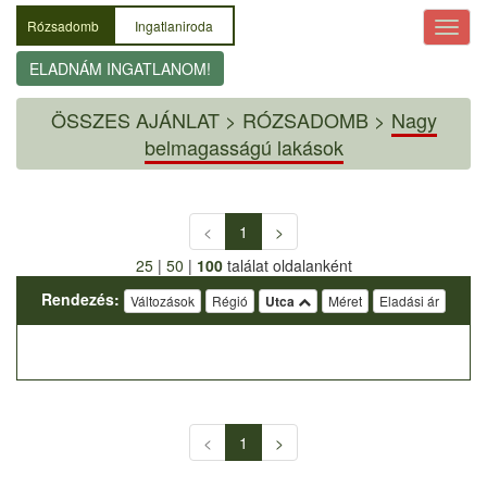
Rózsadomb
Ingatlaniroda
ELADNÁM INGATLANOM!
ÖSSZES AJÁNLAT
>
RÓZSADOMB >
Nagy
belmagasságú lakások
<
1
>
25
|
50
|
100
találat oldalanként
Rendezés:
Változások
Régió
Utca
Méret
Eladási ár
<
1
>