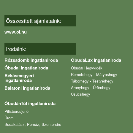
Összesített ajánlataink:
www.oi.hu
Irodáink:
Rózsadomb ingatlaniroda
ÓbudaLux ingatlaniroda
Óbudai ingatlaniroda
Óbudai Hegyvidék
Remetehegy - Mátyáshegy
Békásmegyeri
ingatlaniroda
Táborhegy - Testvérhegy
Balatoni ingatlaniroda
Aranyhegy - Ürömhegy
Csúcshegy
ÓbudánTúl ingatlaniroda
Pilisborosjenő
Üröm
Budakalász, Pomáz, Szentendre