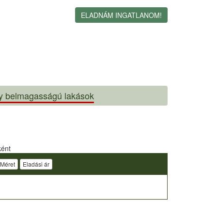
ELADNÁM INGATLANOM!
y belmagasságú lakások
ként
Méret
Eladási ár