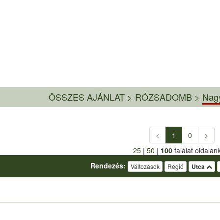
ÖSSZES AJÁNLAT
>
RÓZSADOMB >
Nag
<
1
0
>
25
|
50
|
100
találat oldalan
Rendezés:
Változások
Régió
Utca