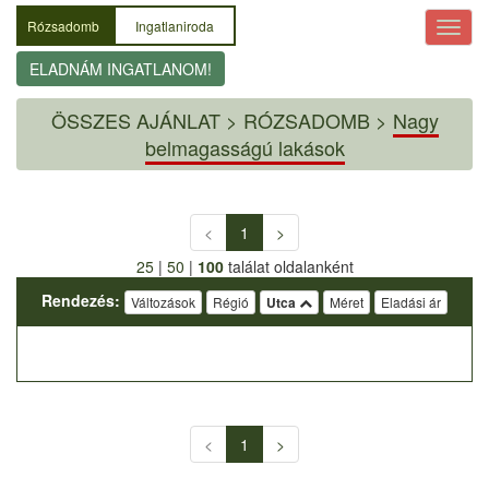
Rózsadomb
Ingatlaniroda
ELADNÁM INGATLANOM!
ÖSSZES AJÁNLAT
>
RÓZSADOMB >
Nagy
belmagasságú lakások
<
1
>
25
|
50
|
100
találat oldalanként
Rendezés:
Változások
Régió
Utca
Méret
Eladási ár
<
1
>