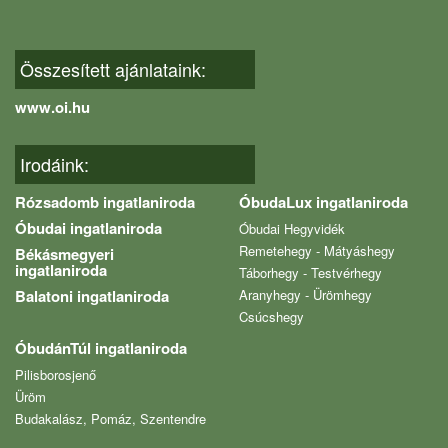
Összesített ajánlataink:
www.oi.hu
Irodáink:
Rózsadomb ingatlaniroda
ÓbudaLux ingatlaniroda
Óbudai ingatlaniroda
Óbudai Hegyvidék
Remetehegy - Mátyáshegy
Békásmegyeri
ingatlaniroda
Táborhegy - Testvérhegy
Balatoni ingatlaniroda
Aranyhegy - Ürömhegy
Csúcshegy
ÓbudánTúl ingatlaniroda
Pilisborosjenő
Üröm
Budakalász, Pomáz, Szentendre